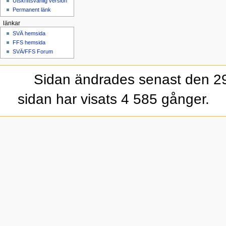
Utskriftsvänlig version
Permanent länk
länkar
SVÄ hemsida
FFS hemsida
SVÄ/FFS Forum
Sidan ändrades senast den 29 
sidan har visats 4 585 gånger.