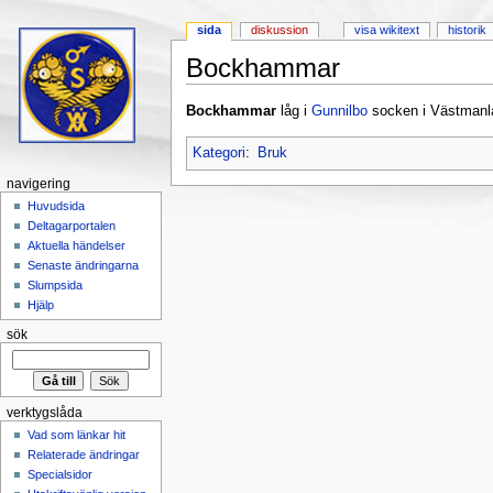
sida
diskussion
visa wikitext
historik
Bockhammar
Hoppa till:
navigering
,
sök
Bockhammar
låg i
Gunnilbo
socken i Västmanl
Kategori
:
Bruk
navigering
Huvudsida
Deltagarportalen
Aktuella händelser
Senaste ändringarna
Slumpsida
Hjälp
sök
verktygslåda
Vad som länkar hit
Relaterade ändringar
Specialsidor