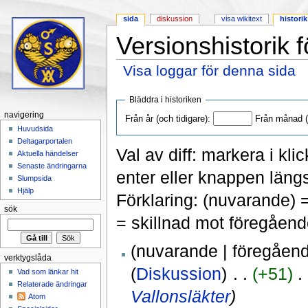
sida
diskussion
visa wikitext
historik
Versionshistorik 
Visa loggar för denna sida
Hoppa till:
navigering
,
sök
Bläddra i historiken
navigering
Från år (och tidigare):
Från månad (o
Huvudsida
Deltagarportalen
Val av diff: markera i kli
Aktuella händelser
Senaste ändringarna
enter eller knappen längs
Slumpsida
Hjälp
Förklaring: (nuvarande) 
sök
= skillnad mot föregåend
(nuvarande | föregåen
verktygslåda
(
Diskussion
)
‎ . .
(+51)
‎ .
Vad som länkar hit
Relaterade ändringar
Vallonsläkter
)
Atom