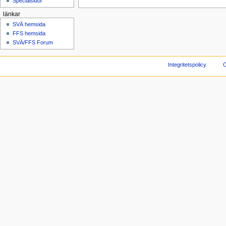
Specialsidor
länkar
SVÄ hemsida
FFS hemsida
SVÄ/FFS Forum
Integritetspolicy
O