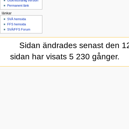
Utskriftsvänlig version
Permanent länk
länkar
SVÄ hemsida
FFS hemsida
SVÄ/FFS Forum
Sidan ändrades senast den 12
sidan har visats 5 230 gånger.