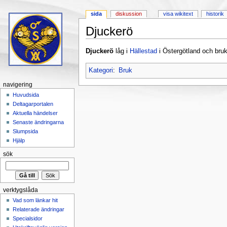
sida
diskussion
visa wikitext
historik
Djuckerö
Hoppa till:
navigering
,
sök
Djuckerö
låg i
Hällestad
i Östergötland och bru
Kategori
:
Bruk
navigering
Huvudsida
Deltagarportalen
Aktuella händelser
Senaste ändringarna
Slumpsida
Hjälp
sök
verktygslåda
Vad som länkar hit
Relaterade ändringar
Specialsidor