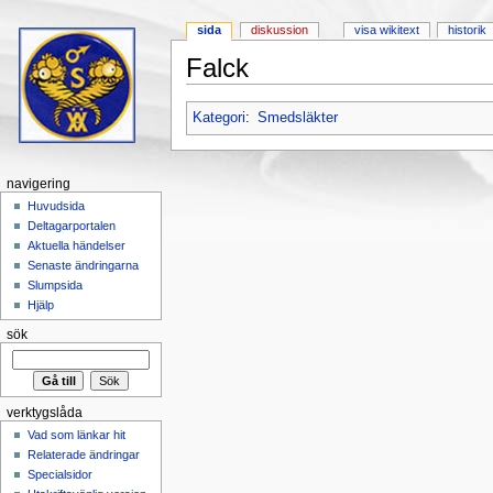
sida
diskussion
visa wikitext
historik
Falck
Hoppa till:
navigering
,
sök
Kategori
:
Smedsläkter
navigering
Huvudsida
Deltagarportalen
Aktuella händelser
Senaste ändringarna
Slumpsida
Hjälp
sök
verktygslåda
Vad som länkar hit
Relaterade ändringar
Specialsidor