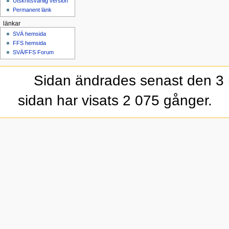
Utskriftsvänlig version
Permanent länk
länkar
SVÄ hemsida
FFS hemsida
SVÄ/FFS Forum
Sidan ändrades senast den 3 
sidan har visats 2 075 gånger.