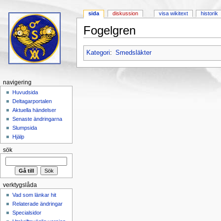
sida
diskussion
visa wikitext
historik
Fogelgren
Hoppa till:
navigering
,
sök
Kategori
:
Smedsläkter
navigering
Huvudsida
Deltagarportalen
Aktuella händelser
Senaste ändringarna
Slumpsida
Hjälp
sök
verktygslåda
Vad som länkar hit
Relaterade ändringar
Specialsidor