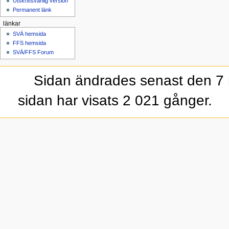
Utskriftsvänlig version
Permanent länk
länkar
SVÄ hemsida
FFS hemsida
SVÄ/FFS Forum
Sidan ändrades senast den 7 
sidan har visats 2 021 gånger.