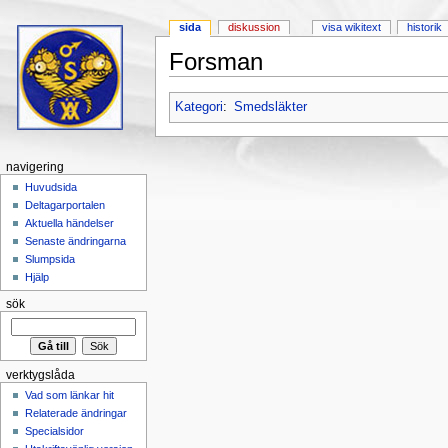
sida
diskussion
visa wikitext
historik
Forsman
Hoppa till:
navigering
,
sök
Kategori
:
Smedsläkter
navigering
Huvudsida
Deltagarportalen
Aktuella händelser
Senaste ändringarna
Slumpsida
Hjälp
sök
verktygslåda
Vad som länkar hit
Relaterade ändringar
Specialsidor