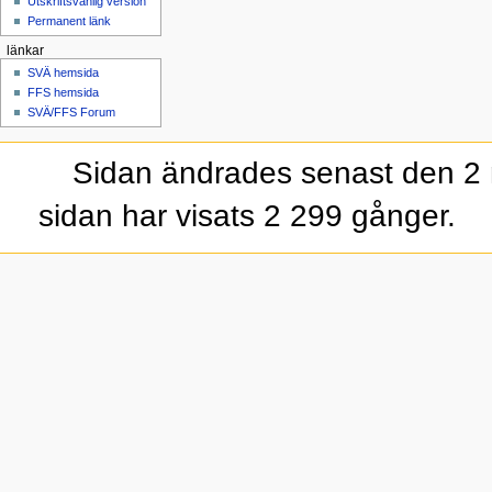
Utskriftsvänlig version
Permanent länk
länkar
SVÄ hemsida
FFS hemsida
SVÄ/FFS Forum
Sidan ändrades senast den 2 
sidan har visats 2 299 gånger.