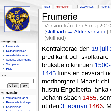
sida
diskussion
visa wikitext
historik
Frumerie
Version från den 8 maj 2010
(
skillnad
)
← Äldre version
| 
(skillnad)
navigering
Hoppa till:
navigering
,
sök
Huvudsida
Kontrakterad den
19 juli
Deltagarportalen
predikant och skollärare
Aktuella händelser
Senaste ändringarna
bruksbefolkningen
1500-
Slumpsida
Hjälp
1445
finns en bevarad no
sök
medborgare i Maastricht
hustru Engelberta, änka 
verktygslåda
Johannisbach
1465
, som
Vad som länkar hit
Relaterade ändringar
ut den
3 februari
1466
. 
Specialsidor