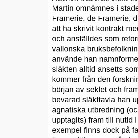
Martin omnämnes i stad
Framerie, de Framerie, d
att ha skrivit kontrakt m
och anställdes som refor
vallonska bruksbefolkni
använde han namnformen 
släkten alltid ansetts so
kommer från den forskn
början av seklet och fr
bevarad släkttavla han 
agnatiska utbredning (oc
upptagits) fram till nuti
exempel finns dock på fa