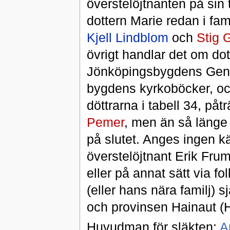
överstelöjtnanten på sin t
dottern Marie redan i fam
Kjell Lindblom
och
Stig 
övrigt handlar det om dott
Jönköpingsbygdens Genea
bygdens kyrkoböcker, och
döttrarna i tabell 34, på
Pemer
, men än så länge 
på slutet. Anges ingen k
överstelöjtnant Erik Frum
eller på annat sätt via fo
(eller hans nära familj) 
och provinsen Hainaut (
Huvudman för släkten:
A