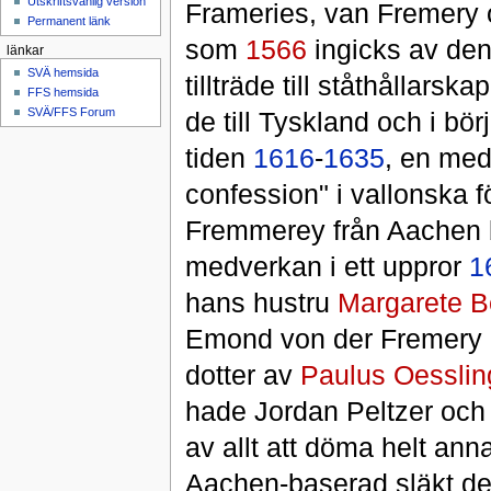
Utskriftsvänlig version
Frameries, van Fremery 
Permanent länk
som
1566
ingicks av den
länkar
SVÄ hemsida
tillträde till ståthållar
FFS hemsida
SVÄ/FFS Forum
de till Tyskland och i bö
tiden
1616
-
1635
, en med
confession" i vallonska 
Fremmerey från Aachen b
medverkan i ett uppror
1
hans hustru
Margarete Be
Emond von der Fremery
dotter av
Paulus Oesslin
hade Jordan Peltzer och
av allt att döma helt an
Aachen-baserad släkt de