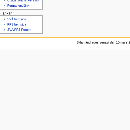
Utskriftsvänlig version
Permanent länk
länkar
SVÄ hemsida
FFS hemsida
SVÄ/FFS Forum
Sidan ändrades senast den 10 mars 20