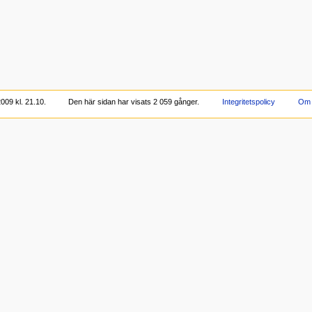
09 kl. 21.10.
Den här sidan har visats 2 059 gånger.
Integritetspolicy
Om 