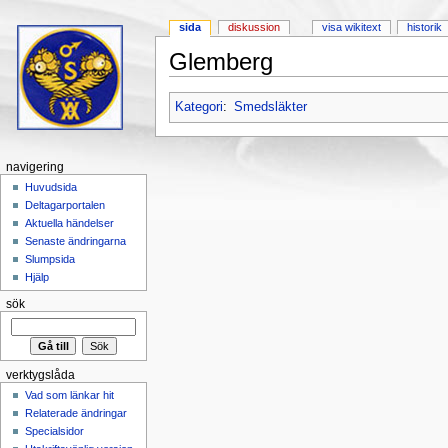
sida
diskussion
visa wikitext
historik
Glemberg
Hoppa till:
navigering
,
sök
Kategori
:
Smedsläkter
navigering
Huvudsida
Deltagarportalen
Aktuella händelser
Senaste ändringarna
Slumpsida
Hjälp
sök
verktygslåda
Vad som länkar hit
Relaterade ändringar
Specialsidor