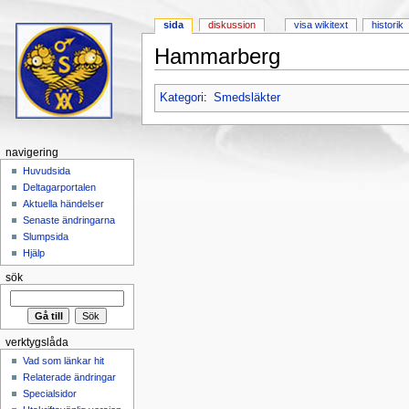
sida
diskussion
visa wikitext
historik
Hammarberg
Hoppa till:
navigering
,
sök
Kategori
:
Smedsläkter
navigering
Huvudsida
Deltagarportalen
Aktuella händelser
Senaste ändringarna
Slumpsida
Hjälp
sök
verktygslåda
Vad som länkar hit
Relaterade ändringar
Specialsidor