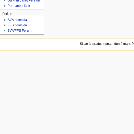
Utskriftsvänlig version
Permanent länk
länkar
SVÄ hemsida
FFS hemsida
SVÄ/FFS Forum
Sidan ändrades senast den 2 mars 20