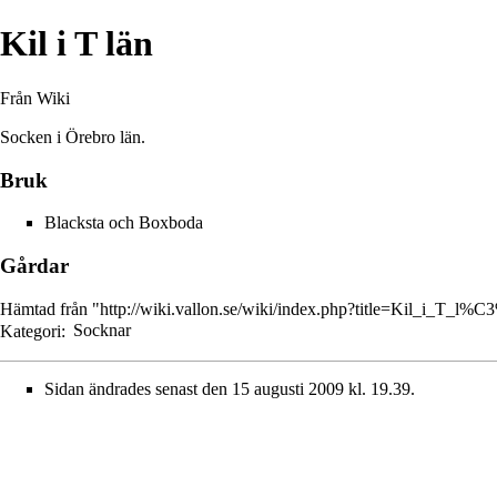
Kil i T län
Från Wiki
Socken i
Örebro län
.
Bruk
Blacksta
och
Boxboda
Gårdar
Hämtad från "
http://wiki.vallon.se/wiki/index.php?title=Kil_i_T_
Kategori
:
Socknar
Sidan ändrades senast den 15 augusti 2009 kl. 19.39.