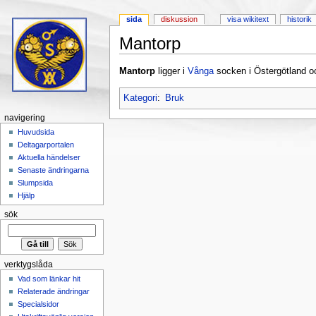
sida
diskussion
visa wikitext
historik
Mantorp
Hoppa till:
navigering
,
sök
Mantorp
ligger i
Vånga
socken i Östergötland o
Kategori
:
Bruk
navigering
Huvudsida
Deltagarportalen
Aktuella händelser
Senaste ändringarna
Slumpsida
Hjälp
sök
verktygslåda
Vad som länkar hit
Relaterade ändringar
Specialsidor