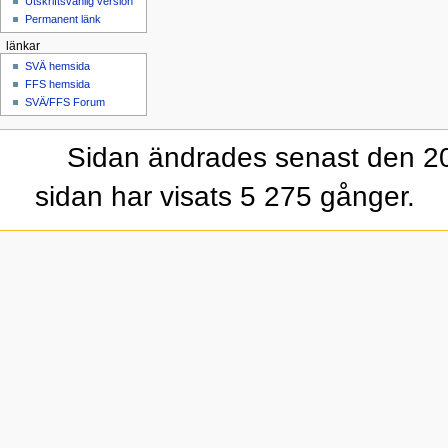
Utskriftsvänlig version
Permanent länk
länkar
SVÄ hemsida
FFS hemsida
SVÄ/FFS Forum
Sidan ändrades senast den 20 
sidan har visats 5 275 gånger.