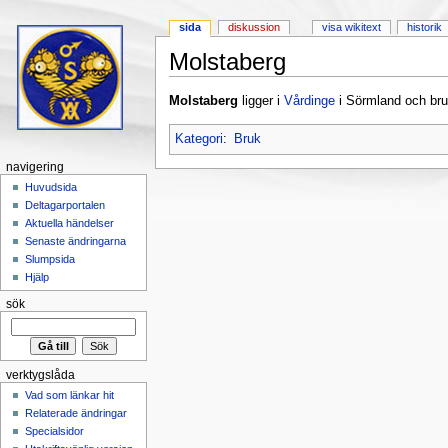
sida
diskussion
visa wikitext
historik
Molstaberg
Hoppa till:
navigering
,
sök
Molstaberg
ligger i
Vårdinge
i Sörmland och br
Kategori
:
Bruk
navigering
Huvudsida
Deltagarportalen
Aktuella händelser
Senaste ändringarna
Slumpsida
Hjälp
sök
verktygslåda
Vad som länkar hit
Relaterade ändringar
Specialsidor