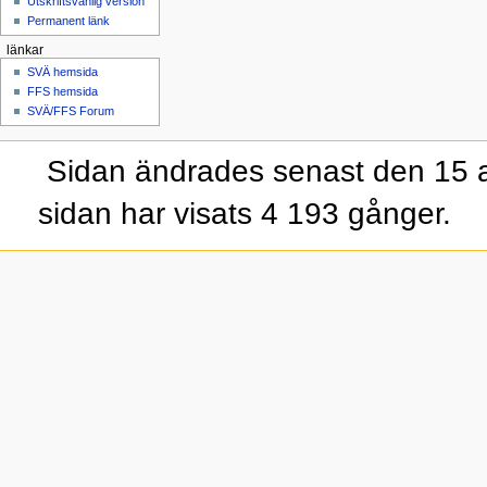
Utskriftsvänlig version
Permanent länk
länkar
SVÄ hemsida
FFS hemsida
SVÄ/FFS Forum
Sidan ändrades senast den 15 a
sidan har visats 4 193 gånger.