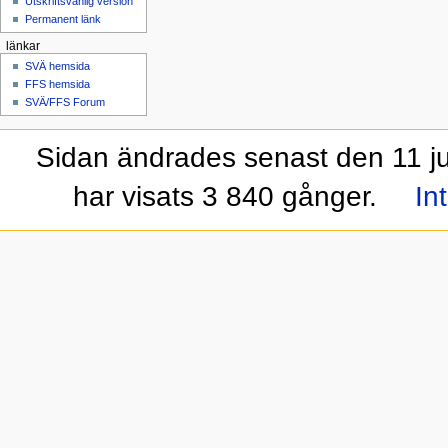
Utskriftsvänlig version
Permanent länk
länkar
SVÄ hemsida
FFS hemsida
SVÄ/FFS Forum
Sidan ändrades senast den 11 jul
har visats 3 840 gånger.
In