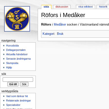
sida
diskussion
visa wikitext
historik
Röfors i Medåker
Hoppa till:
navigering
,
sök
Röfors
i
Medåker
socken i Västmanland nämnd
Kategori
:
Bruk
navigering
Huvudsida
Deltagarportalen
Aktuella händelser
Senaste ändringarna
Slumpsida
Hjälp
sök
verktygslåda
Vad som länkar hit
Relaterade ändringar
Specialsidor