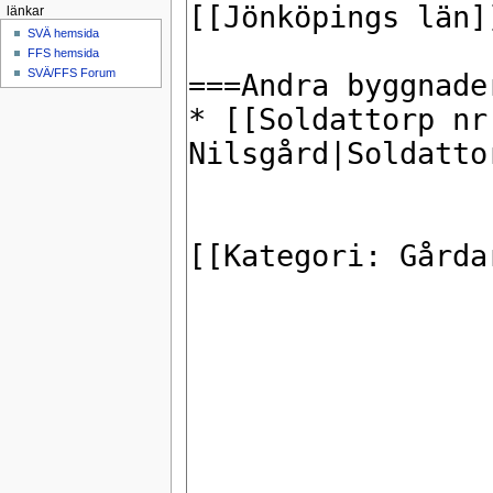
länkar
SVÄ hemsida
FFS hemsida
SVÄ/FFS Forum