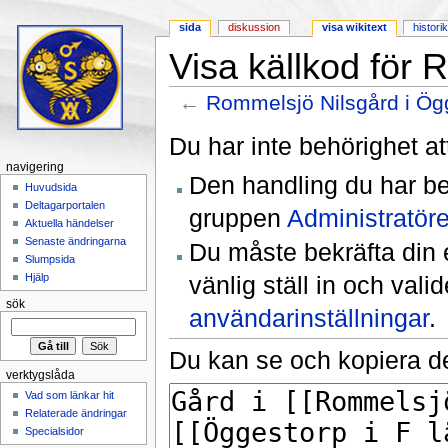
sida
diskussion
visa wikitext
histori
Visa källkod för 
←
Rommelsjö Nilsgård i Ög
Hoppa till:
navigering
,
sök
Du har inte behörighet at
navigering
Den handling du har be
Huvudsida
Deltagarportalen
gruppen
Administratöre
Aktuella händelser
Senaste ändringarna
Du måste bekräfta din 
Slumpsida
vänlig ställ in och val
Hjälp
sök
användarinställningar
.
Du kan se och kopiera de
verktygslåda
Vad som länkar hit
Relaterade ändringar
Specialsidor