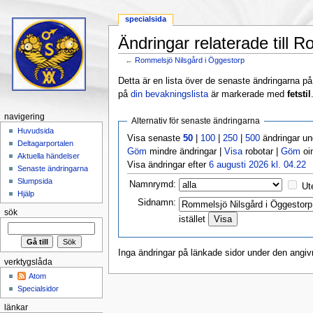
specialsida
Ändringar relaterade till 
←
Rommelsjö Nilsgård i Öggestorp
Hoppa till:
navigering
,
sök
Detta är en lista över de senaste ändringarna på s
på
din bevakningslista
är markerade med
fetstil
navigering
Alternativ för senaste ändringarna
Huvudsida
Visa senaste
50
|
100
|
250
|
500
ändringar u
Deltagarportalen
Göm
mindre ändringar |
Visa
robotar |
Göm
oi
Aktuella händelser
Visa ändringar efter
6 augusti 2026 kl. 04.22
Senaste ändringarna
Slumpsida
Namnrymd:
Ut
Hjälp
Sidnamn:
sök
istället
Inga ändringar på länkade sidor under den angiv
verktygslåda
Atom
Specialsidor
länkar