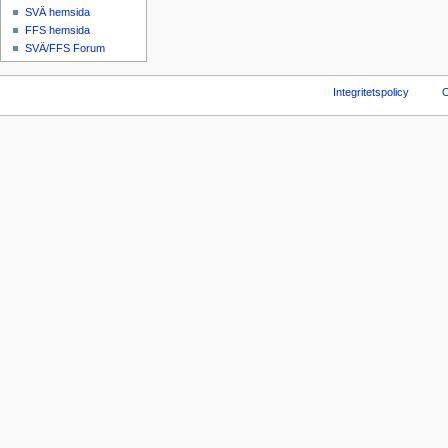
SVÄ hemsida
FFS hemsida
SVÄ/FFS Forum
Integritetspolicy
O