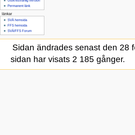
Utskriftsvänlig version
Permanent länk
länkar
SVÄ hemsida
FFS hemsida
SVÄ/FFS Forum
Sidan ändrades senast den 28 fe
sidan har visats 2 185 gånger.