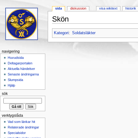
sida
diskussion
visa wikitext
historik
Skön
Hoppa till:
navigering
,
sök
Kategori
:
Soldatsläkter
navigering
Huvudsida
Deltagarportalen
Aktuella händelser
Senaste ändringarna
Slumpsida
Hjälp
sök
verktygslåda
Vad som länkar hit
Relaterade ändringar
Specialsidor