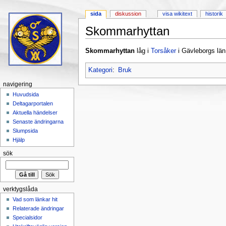
sida
diskussion
visa wikitext
historik
Skommarhyttan
Hoppa till:
navigering
,
sök
Skommarhyttan
låg i
Torsåker
i Gävleborgs län
Kategori
:
Bruk
navigering
Huvudsida
Deltagarportalen
Aktuella händelser
Senaste ändringarna
Slumpsida
Hjälp
sök
verktygslåda
Vad som länkar hit
Relaterade ändringar
Specialsidor