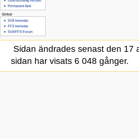
Utskriftsvänlig version
Permanent länk
länkar
SVÄ hemsida
FFS hemsida
SVÄ/FFS Forum
Sidan ändrades senast den 17 a
sidan har visats 6 048 gånger.