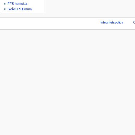
FFS hemsida
SVÄ/FFS Forum
Integritetspolicy
O