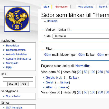
sida
diskussion
visa wikitext
historik
Sidor som länkar till "Herm
←
Hermelin
Hoppa till:
navigering
,
sök
Vad som länkar hit
Sida:
navigering
Huvudsida
Filter
Deltagarportalen
Aktuella händelser
Göm
mallinkluderingar |
Göm
länkar |
Göm
omd
Senaste ändringarna
Slumpsida
Följande sidor länkar till
Hermelin
:
Hjälp
Visa (förra 50 | nästa 50) (
20
|
50
|
100
|
250
|
50
sök
Selets bruk
‎
(
← länkar
)
Selet
‎
(
← länkar
)
Alter
‎
(
← länkar
)
verktygslåda
Visa (förra 50 | nästa 50) (
20
|
50
|
100
|
250
|
50
Specialsidor
länkar
SVÄ hemsida