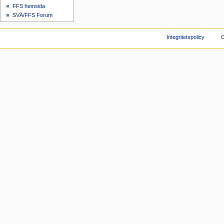
FFS hemsida
SVÄ/FFS Forum
Integritetspolicy
O