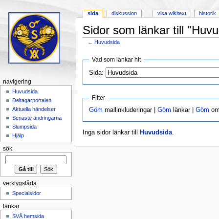
sida
diskussion
visa wikitext
historik
Sidor som länkar till "Huv
←
Huvudsida
Hoppa till:
navigering
,
sök
Vad som länkar hit
Sida:
navigering
Huvudsida
Filter
Deltagarportalen
Aktuella händelser
Göm
mallinkluderingar |
Göm
länkar |
Göm
omd
Senaste ändringarna
Slumpsida
Inga sidor länkar till
Huvudsida
.
Hjälp
sök
verktygslåda
Specialsidor
länkar
SVÄ hemsida