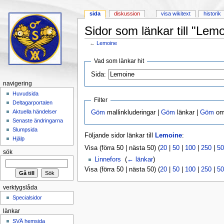
sida
diskussion
visa wikitext
historik
Sidor som länkar till "Lem
←
Lemoine
Hoppa till:
navigering
,
sök
Vad som länkar hit
Sida:
navigering
Huvudsida
Filter
Deltagarportalen
Aktuella händelser
Göm
mallinkluderingar |
Göm
länkar |
Göm
omd
Senaste ändringarna
Slumpsida
Följande sidor länkar till
Lemoine
:
Hjälp
Visa (förra 50 | nästa 50) (
20
|
50
|
100
|
250
|
50
sök
Linnefors
‎
(
← länkar
)
Visa (förra 50 | nästa 50) (
20
|
50
|
100
|
250
|
50
verktygslåda
Specialsidor
länkar
SVÄ hemsida