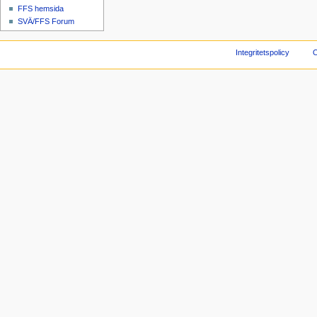
FFS hemsida
SVÄ/FFS Forum
Integritetspolicy
O