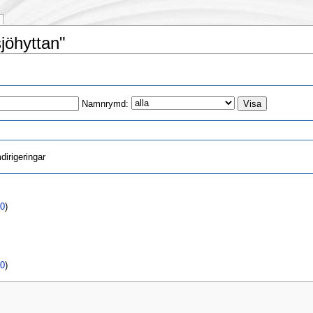
sjöhyttan"
Namnrymd:
irigeringar
0
)
0
)