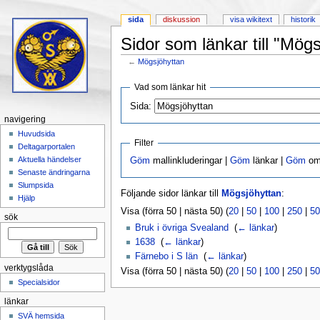
sida
diskussion
visa wikitext
historik
Sidor som länkar till "Mög
←
Mögsjöhyttan
Hoppa till:
navigering
,
sök
Vad som länkar hit
Sida:
navigering
Huvudsida
Filter
Deltagarportalen
Aktuella händelser
Göm
mallinkluderingar |
Göm
länkar |
Göm
omd
Senaste ändringarna
Slumpsida
Följande sidor länkar till
Mögsjöhyttan
:
Hjälp
Visa (förra 50 | nästa 50) (
20
|
50
|
100
|
250
|
50
sök
Bruk i övriga Svealand
‎
(
← länkar
)
1638
‎
(
← länkar
)
Färnebo i S län
‎
(
← länkar
)
verktygslåda
Visa (förra 50 | nästa 50) (
20
|
50
|
100
|
250
|
50
Specialsidor
länkar
SVÄ hemsida