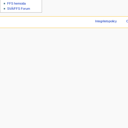
FFS hemsida
SVÄ/FFS Forum
Integritetspolicy
O