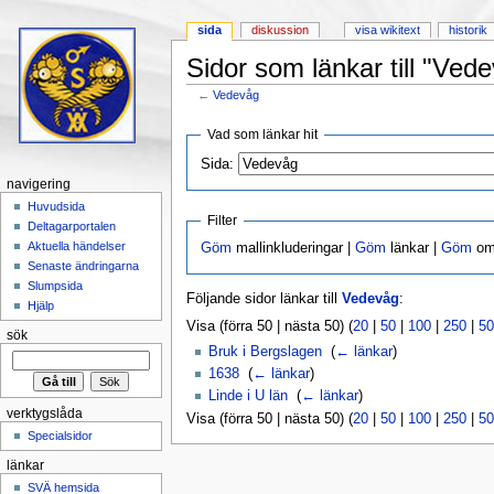
sida
diskussion
visa wikitext
historik
Sidor som länkar till "Ved
←
Vedevåg
Hoppa till:
navigering
,
sök
Vad som länkar hit
Sida:
navigering
Huvudsida
Filter
Deltagarportalen
Aktuella händelser
Göm
mallinkluderingar |
Göm
länkar |
Göm
omd
Senaste ändringarna
Slumpsida
Följande sidor länkar till
Vedevåg
:
Hjälp
Visa (förra 50 | nästa 50) (
20
|
50
|
100
|
250
|
50
sök
Bruk i Bergslagen
‎
(
← länkar
)
1638
‎
(
← länkar
)
Linde i U län
‎
(
← länkar
)
verktygslåda
Visa (förra 50 | nästa 50) (
20
|
50
|
100
|
250
|
50
Specialsidor
länkar
SVÄ hemsida