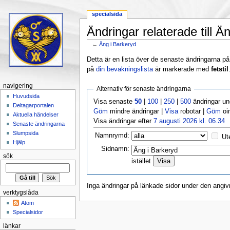
specialsida
Ändringar relaterade till Ä
←
Äng i Barkeryd
Hoppa till:
navigering
,
sök
Detta är en lista över de senaste ändringarna på s
på
din bevakningslista
är markerade med
fetstil
navigering
Alternativ för senaste ändringarna
Huvudsida
Visa senaste
50
|
100
|
250
|
500
ändringar u
Deltagarportalen
Göm
mindre ändringar |
Visa
robotar |
Göm
oi
Aktuella händelser
Visa ändringar efter
7 augusti 2026 kl. 06.34
Senaste ändringarna
Slumpsida
Namnrymd:
Ut
Hjälp
Sidnamn:
sök
istället
Inga ändringar på länkade sidor under den angiv
verktygslåda
Atom
Specialsidor
länkar