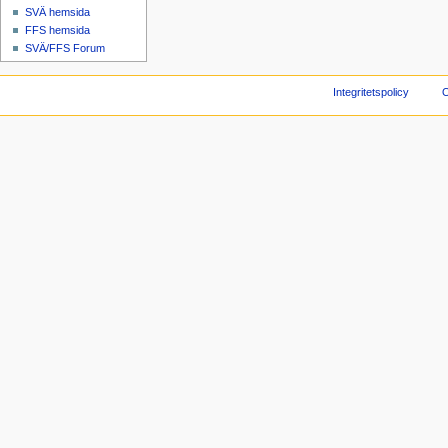
SVÄ hemsida
FFS hemsida
SVÄ/FFS Forum
Integritetspolicy
O