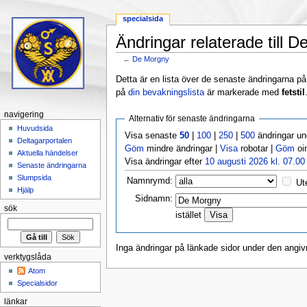
specialsida
Ändringar relaterade till 
←
De Morgny
Hoppa till:
navigering
,
sök
Detta är en lista över de senaste ändringarna på s
på
din bevakningslista
är markerade med
fetstil
navigering
Alternativ för senaste ändringarna
Huvudsida
Visa senaste
50
|
100
|
250
|
500
ändringar u
Deltagarportalen
Göm
mindre ändringar |
Visa
robotar |
Göm
oi
Aktuella händelser
Visa ändringar efter
10 augusti 2026 kl. 07.00
Senaste ändringarna
Slumpsida
Namnrymd:
Ut
Hjälp
Sidnamn:
sök
istället
Inga ändringar på länkade sidor under den angiv
verktygslåda
Atom
Specialsidor
länkar