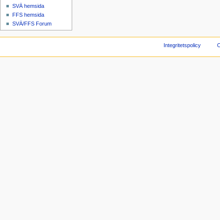
SVÄ hemsida
FFS hemsida
SVÄ/FFS Forum
Integritetspolicy
O