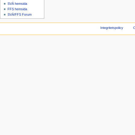
SVÄ hemsida
FFS hemsida
SVÄ/FFS Forum
Integritetspolicy
O