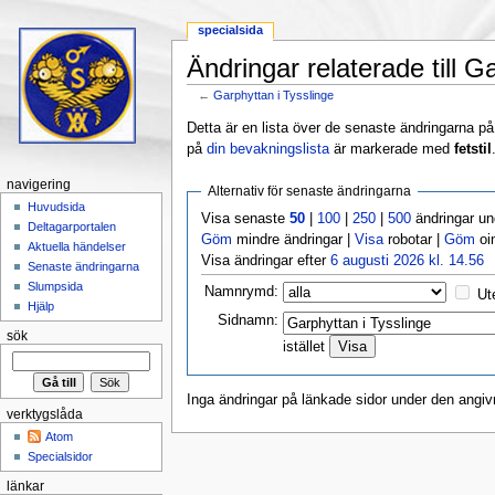
specialsida
Ändringar relaterade till G
←
Garphyttan i Tysslinge
Hoppa till:
navigering
,
sök
Detta är en lista över de senaste ändringarna på s
på
din bevakningslista
är markerade med
fetstil
navigering
Alternativ för senaste ändringarna
Huvudsida
Visa senaste
50
|
100
|
250
|
500
ändringar u
Deltagarportalen
Göm
mindre ändringar |
Visa
robotar |
Göm
oi
Aktuella händelser
Visa ändringar efter
6 augusti 2026 kl. 14.56
Senaste ändringarna
Slumpsida
Namnrymd:
Ut
Hjälp
Sidnamn:
sök
istället
Inga ändringar på länkade sidor under den angiv
verktygslåda
Atom
Specialsidor
länkar