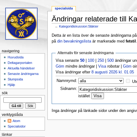
specialsida
Ändringar relaterade till K
←
Kategoridiskussion:Släkter
Hoppa till:
navigering
,
sök
Detta är en lista över de senaste ändringarna på s
på
din bevakningslista
är markerade med
fetstil
navigering
Alternativ för senaste ändringarna
Huvudsida
Visa senaste
50
|
100
|
250
|
500
ändringar u
Deltagarportalen
Göm
mindre ändringar |
Visa
robotar |
Göm
oi
Aktuella händelser
Visa ändringar efter
8 augusti 2026 kl. 01.05
Senaste ändringarna
Slumpsida
Namnrymd:
Ut
Hjälp
Sidnamn:
sök
istället
Inga ändringar på länkade sidor under den angiv
verktygslåda
Atom
Specialsidor
länkar