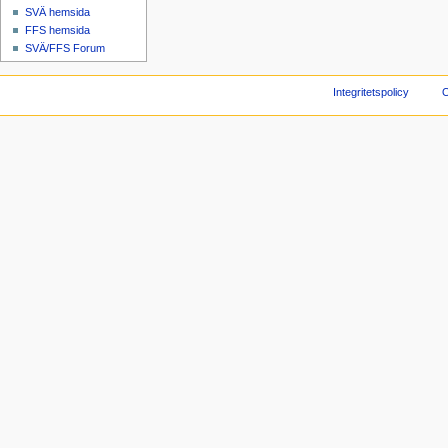
SVÄ hemsida
FFS hemsida
SVÄ/FFS Forum
Integritetspolicy
O