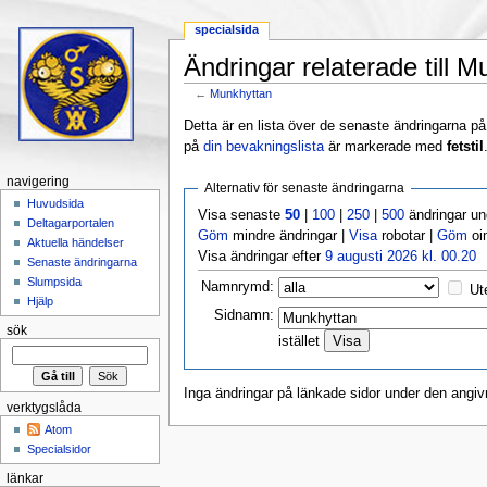
specialsida
Ändringar relaterade till 
←
Munkhyttan
Hoppa till:
navigering
,
sök
Detta är en lista över de senaste ändringarna på s
på
din bevakningslista
är markerade med
fetstil
navigering
Alternativ för senaste ändringarna
Huvudsida
Visa senaste
50
|
100
|
250
|
500
ändringar u
Deltagarportalen
Göm
mindre ändringar |
Visa
robotar |
Göm
oi
Aktuella händelser
Visa ändringar efter
9 augusti 2026 kl. 00.20
Senaste ändringarna
Slumpsida
Namnrymd:
Ut
Hjälp
Sidnamn:
sök
istället
Inga ändringar på länkade sidor under den angiv
verktygslåda
Atom
Specialsidor
länkar