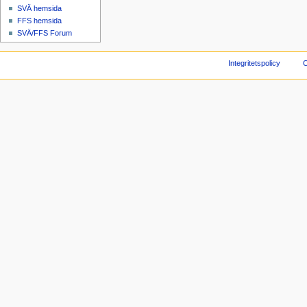
SVÄ hemsida
FFS hemsida
SVÄ/FFS Forum
Integritetspolicy
O