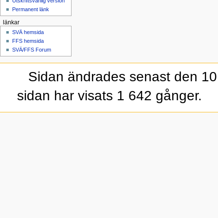
Utskriftsvänlig version
Permanent länk
länkar
SVÄ hemsida
FFS hemsida
SVÄ/FFS Forum
Sidan ändrades senast den 10 
sidan har visats 1 642 gånger.