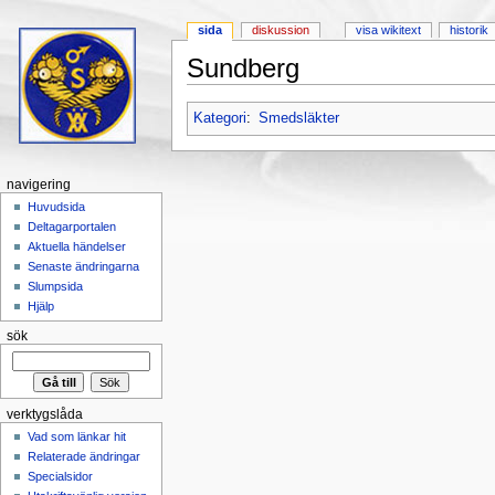
sida
diskussion
visa wikitext
historik
Sundberg
Hoppa till:
navigering
,
sök
Kategori
:
Smedsläkter
navigering
Huvudsida
Deltagarportalen
Aktuella händelser
Senaste ändringarna
Slumpsida
Hjälp
sök
verktygslåda
Vad som länkar hit
Relaterade ändringar
Specialsidor