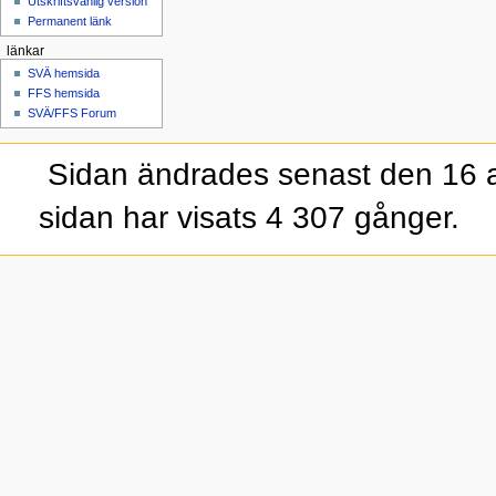
Utskriftsvänlig version
Permanent länk
länkar
SVÄ hemsida
FFS hemsida
SVÄ/FFS Forum
Sidan ändrades senast den 16 a
sidan har visats 4 307 gånger.