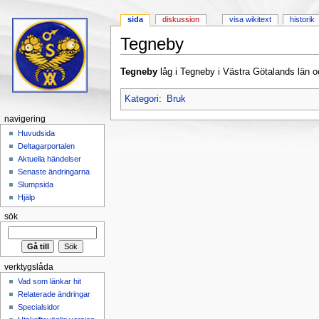
sida
diskussion
visa wikitext
historik
Tegneby
Hoppa till:
navigering
,
sök
Tegneby
låg i Tegneby i Västra Götalands län o
Kategori
:
Bruk
navigering
Huvudsida
Deltagarportalen
Aktuella händelser
Senaste ändringarna
Slumpsida
Hjälp
sök
verktygslåda
Vad som länkar hit
Relaterade ändringar
Specialsidor