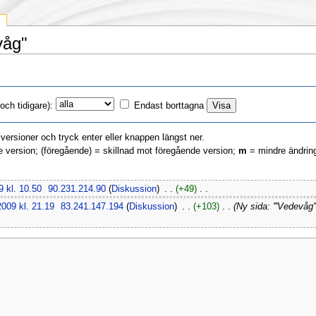
våg"
ch tidigare):
Endast borttagna
a versioner och tryck enter eller knappen längst ner.
e version; (föregående) = skillnad mot föregående version;
m
= mindre ändrin
9 kl. 10.50
‎
90.231.214.90
(
Diskussion
)
‎ . .
(+49)
‎ . .
2009 kl. 21.19
‎
83.241.147.194
(
Diskussion
)
‎ . .
(+103)
‎ . .
(Ny sida: '''Vedevåg