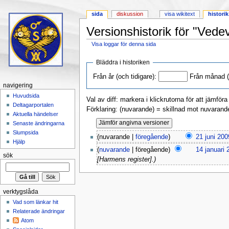
sida
diskussion
visa wikitext
historik
Versionshistorik för "Vede
Visa loggar för denna sida
Hoppa till:
navigering
,
sök
Bläddra i historiken
Från år (och tidigare):
Från månad (o
navigering
Huvudsida
Val av diff: markera i klickrutorna för att jämför
Deltagarportalen
Förklaring: (nuvarande) = skillnad mot nuvarand
Aktuella händelser
Senaste ändringarna
Slumpsida
(nuvarande |
föregående
)
21 juni 200
Hjälp
(
nuvarande
| föregående)
14 januari 
sök
[Harmens register].)
verktygslåda
Vad som länkar hit
Relaterade ändringar
Atom