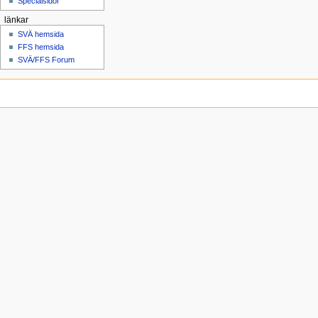
Specialsidor
länkar
SVÄ hemsida
FFS hemsida
SVÄ/FFS Forum