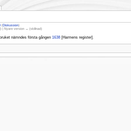
0
(
Diskussion
)
) | Nyare version → (skillnad)
bruket nämndes första gången
1638
[Harmens register].