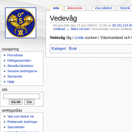
sida
diskussion
visa wikitext
historik
Vedevåg
Version från den 21 juni 2009 kl. 10.50 av
90.231.214.9
(
skillnad
)
← Äldre version
| Nuvarande version (skillnad
Hoppa till:
navigering
,
sök
Vedevåg
låg i
Linde
socken i Västmanland och 
Kategori
:
Bruk
navigering
Huvudsida
Deltagarportalen
Aktuella händelser
Senaste ändringarna
Slumpsida
Hjälp
sök
verktygslåda
Vad som länkar hit
Relaterade ändringar
Specialsidor