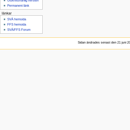
Utskriftsvänlig version
Permanent länk
länkar
SVÄ hemsida
FFS hemsida
SVÄ/FFS Forum
Sidan ändrades senast den 21 juni 20