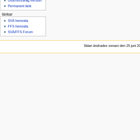
Utskriftsvänlig version
Permanent länk
länkar
SVÄ hemsida
FFS hemsida
SVÄ/FFS Forum
Sidan ändrades senast den 25 juni 20