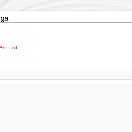
rga
Åkerslund