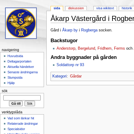
sida
diskussion
visa wikitext
historik
Åkarp Västergård i Rogbe
Hoppa till:
navigering
,
sök
Gård i
Åkarp by
i
Rogberga
socken.
Backstugor
Anderstorp
,
Bergelund
,
Fridhem
,
Ferms
och
navigering
Huvudsida
Andra byggnader på gården
Deltagarportalen
Soldattorp nr 93
Aktuella händelser
Senaste ändringarna
Kategori
:
Gårdar
Slumpsida
Hjälp
sök
verktygslåda
Vad som länkar hit
Relaterade ändringar
Specialsidor