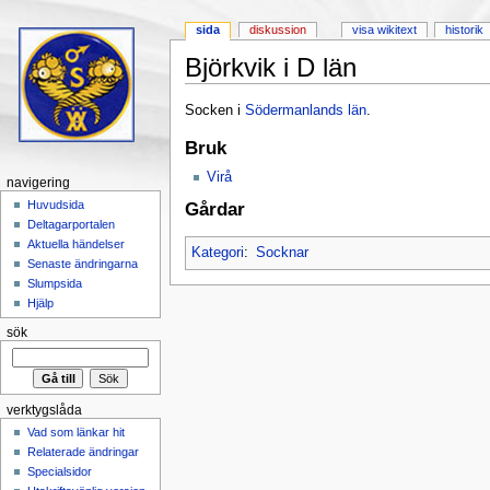
sida
diskussion
visa wikitext
historik
Björkvik i D län
Hoppa till:
navigering
,
sök
Socken i
Södermanlands län
.
Bruk
Virå
navigering
Huvudsida
Gårdar
Deltagarportalen
Aktuella händelser
Kategori
:
Socknar
Senaste ändringarna
Slumpsida
Hjälp
sök
verktygslåda
Vad som länkar hit
Relaterade ändringar
Specialsidor