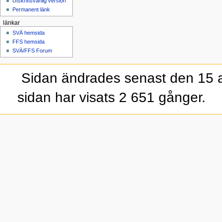
Utskriftsvänlig version
Permanent länk
länkar
SVÄ hemsida
FFS hemsida
SVÄ/FFS Forum
Sidan ändrades senast den 15 a
sidan har visats 2 651 gånger.