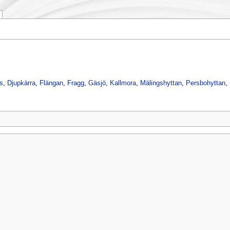
rs
,
Djupkärra
,
Flängan
,
Fragg
,
Gäsjö
,
Kallmora
,
Mälingshyttan
,
Persbohyttan
,