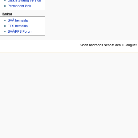
Utskriftsvänlig version
Permanent länk
länkar
SVÄ hemsida
FFS hemsida
SVÄ/FFS Forum
Sidan ändrades senast den 16 augusti 