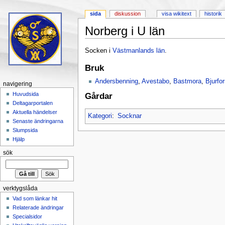
sida
diskussion
visa wikitext
historik
Norberg i U län
Hoppa till:
navigering
,
sök
Socken i
Västmanlands län
.
Bruk
Andersbenning
,
Avestabo
,
Bastmora
,
Bjurfo
navigering
Huvudsida
Gårdar
Deltagarportalen
Aktuella händelser
Kategori
:
Socknar
Senaste ändringarna
Slumpsida
Hjälp
sök
verktygslåda
Vad som länkar hit
Relaterade ändringar
Specialsidor