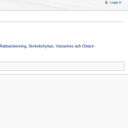
Logga in
Rabbatsbenning
,
Skrikebohyttan
,
Västanfors
och
Örbäck