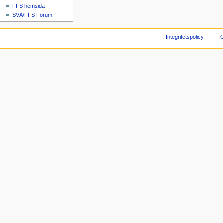
FFS hemsida
SVÄ/FFS Forum
Integritetspolicy
O