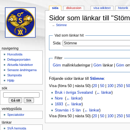
sida
diskussion
visa wikitext
historik
Sidor som länkar till "Stö
←
Stömne
Hoppa till:
navigering
,
sök
Vad som länkar hit
Sida:
navigering
Huvudsida
Filter
Deltagarportalen
Aktuella händelser
Göm
mallinkluderingar |
Göm
länkar |
Göm
omd
Senaste ändringarna
Slumpsida
Följande sidor länkar till
Stömne
:
Hjälp
Visa (förra 50 | nästa 50) (
20
|
50
|
100
|
250
|
50
sök
Bruk i övriga Svealand
‎
(
← länkar
)
Nore
‎
(
← länkar
)
1693
‎
(
← länkar
)
verktygslåda
Stavnäs i S län
‎
(
← länkar
)
Specialsidor
Visa (förra 50 | nästa 50) (
20
|
50
|
100
|
250
|
50
länkar
SVÄ hemsida