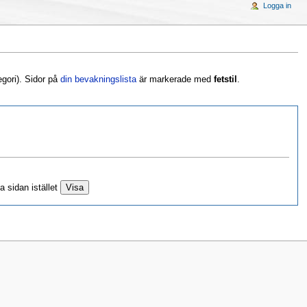
Logga in
egori). Sidor på
din bevakningslista
är markerade med
fetstil
.
a sidan istället