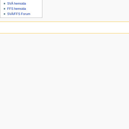
SVÄ hemsida
FFS hemsida
SVÄ/FFS Forum