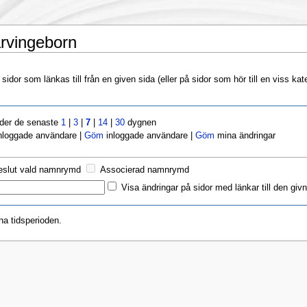
ärvingeborn
idor som länkas till från en given sida (eller på sidor som hör till en viss kat
nder de senaste
1
|
3
|
7
|
14
|
30
dygnen
nloggade användare |
Göm
inloggade användare |
Göm
mina ändringar
eslut vald namnrymd
Associerad namnrymd
Visa ändringar på sidor med länkar till den givn
na tidsperioden.