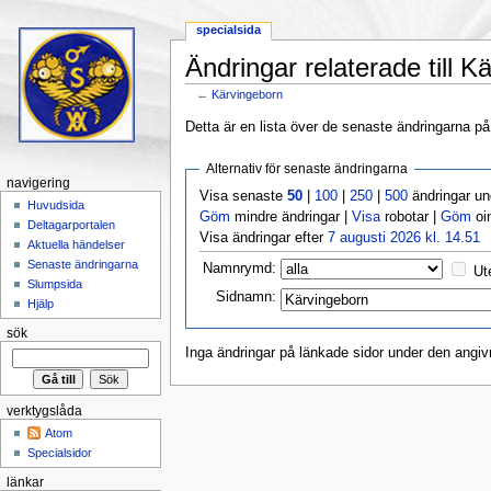
specialsida
Ändringar relaterade till K
←
Kärvingeborn
Hoppa till:
navigering
,
sök
Detta är en lista över de senaste ändringarna på s
Alternativ för senaste ändringarna
navigering
Visa senaste
50
|
100
|
250
|
500
ändringar u
Huvudsida
Göm
mindre ändringar |
Visa
robotar |
Göm
oi
Deltagarportalen
Visa ändringar efter
7 augusti 2026 kl. 14.51
Aktuella händelser
Senaste ändringarna
Namnrymd:
Ut
Slumpsida
Sidnamn:
Hjälp
sök
Inga ändringar på länkade sidor under den angiv
verktygslåda
Atom
Specialsidor
länkar