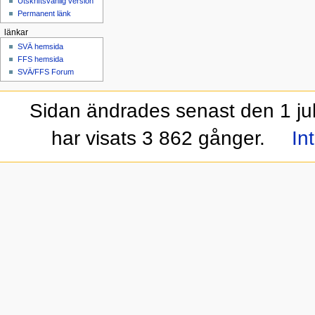
Utskriftsvänlig version
Permanent länk
länkar
SVÄ hemsida
FFS hemsida
SVÄ/FFS Forum
Sidan ändrades senast den 1 jul
har visats 3 862 gånger.
In