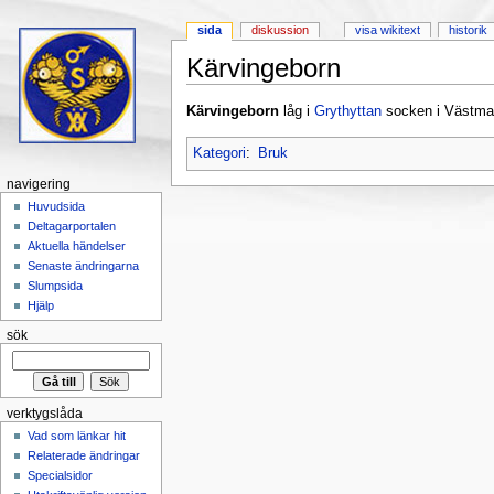
sida
diskussion
visa wikitext
historik
Kärvingeborn
Hoppa till:
navigering
,
sök
Kärvingeborn
låg i
Grythyttan
socken i Västma
Kategori
:
Bruk
navigering
Huvudsida
Deltagarportalen
Aktuella händelser
Senaste ändringarna
Slumpsida
Hjälp
sök
verktygslåda
Vad som länkar hit
Relaterade ändringar
Specialsidor