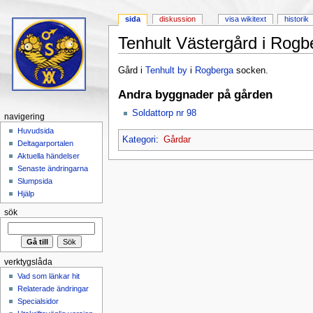
sida
diskussion
visa wikitext
historik
Tenhult Västergård i Rogb
Hoppa till:
navigering
,
sök
Gård i
Tenhult by
i
Rogberga
socken.
Andra byggnader på gården
Soldattorp nr 98
navigering
Huvudsida
Kategori
:
Gårdar
Deltagarportalen
Aktuella händelser
Senaste ändringarna
Slumpsida
Hjälp
sök
verktygslåda
Vad som länkar hit
Relaterade ändringar
Specialsidor