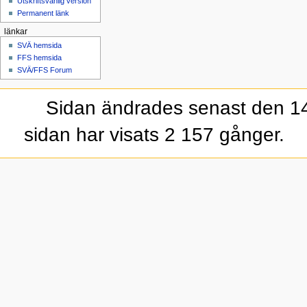
Utskriftsvänlig version
Permanent länk
länkar
SVÄ hemsida
FFS hemsida
SVÄ/FFS Forum
Sidan ändrades senast den 14 
sidan har visats 2 157 gånger.