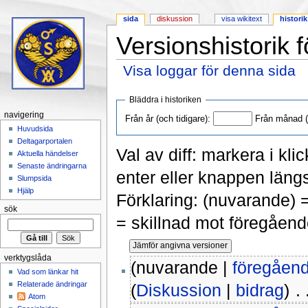
sida
diskussion
visa wikitext
historik
Versionshistorik f
Visa loggar för denna sida
Hoppa till:
navigering
,
sök
Bläddra i historiken
navigering
Från år (och tidigare):
Från månad (o
Huvudsida
Deltagarportalen
Val av diff: markera i kli
Aktuella händelser
Senaste ändringarna
enter eller knappen längs
Slumpsida
Hjälp
Förklaring: (nuvarande) 
sök
= skillnad mot föregåend
verktygslåda
(nuvarande |
föregåen
Vad som länkar hit
Relaterade ändringar
(
Diskussion
|
bidrag
)
‎ .
Atom