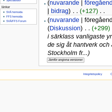
Specialsidor
(
nuvarande
|
föregåen
länkar
|
bidrag
)
‎ . .
(+127)
‎ . .
SVÄ hemsida
FFS hemsida
(
nuvarande
| föregåen
SVÄ/FFS Forum
(
Diskussion
)
‎ . .
(+299)
‎
i särklass vanligaste y
de sig åt hantverk och
Stockholm fr...)
Integritetspolicy
O