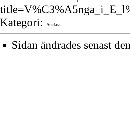
title=V%C3%A5nga_i_E_
Kategori
:
Socknar
Sidan ändrades senast den