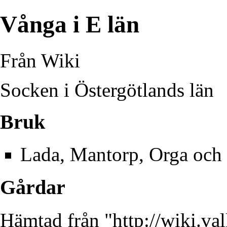
Vånga i E län
Från Wiki
Socken i
Östergötlands län
Bruk
Lada
,
Mantorp
,
Orga
och
Gårdar
Hämtad från "
http://wiki.va