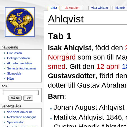
sida
diskussion
visa wikitext
historik
Ahlqvist
Hoppa till:
navigering
,
sök
Tab 1
Isak Ahlqvist
, född den
navigering
Huvudsida
Norrgård
som son till Ma
Deltagarportalen
Aktuella händelser
smed
. Gift den
12 april
1
Senaste ändringarna
Gustavsdotter
, född de
Slumpsida
Hjälp
dotter till Gustav Abrah
sök
Barn
:
Johan August Ahlqvist
verktygslåda
Vad som länkar hit
Matilda Ahlqvist 1846, 
Relaterade ändringar
Specialsidor
Gustav Henrik Ahlqvis