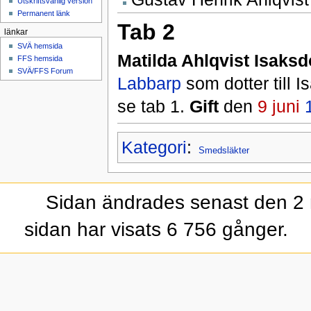
Utskriftsvänlig version
Permanent länk
Tab 2
länkar
SVÄ hemsida
Matilda Ahlqvist Isaksd
FFS hemsida
SVÄ/FFS Forum
Labbarp
som dotter till I
se tab 1.
Gift
den
9 juni
Kategori
:
Smedsläkter
Sidan ändrades senast den 2 
sidan har visats 6 756 gånger.