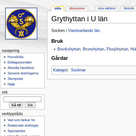
sida
diskussion
visa wikitext
historik
Grythyttan i U län
Hoppa till:
navigering
,
sök
Socken i
Västmanlands län
.
Bruk
Bovikshyttan
,
Brunshyttan
,
Flosjöhyttan
,
Hul
navigering
Huvudsida
Gårdar
Deltagarportalen
Aktuella händelser
Kategori
:
Socknar
Senaste ändringarna
Slumpsida
Hjälp
sök
verktygslåda
Vad som länkar hit
Relaterade ändringar
Specialsidor