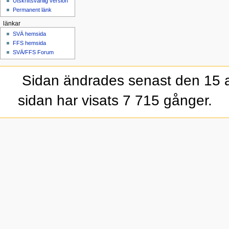
Utskriftsvänlig version
Permanent länk
länkar
SVÄ hemsida
FFS hemsida
SVÄ/FFS Forum
Sidan ändrades senast den 15 a
sidan har visats 7 715 gånger.