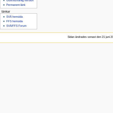
Utskriftsvänlig version
Permanent länk
länkar
SVÄ hemsida
FFS hemsida
SVÄ/FFS Forum
Sidan ändrades senast den 21 juni 20