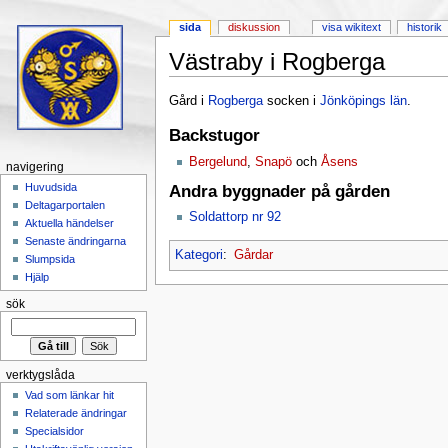
sida
diskussion
visa wikitext
historik
Västraby i Rogberga
Hoppa till:
navigering
,
sök
Gård i
Rogberga
socken i
Jönköpings län
.
Backstugor
Bergelund
,
Snapö
och
Åsens
navigering
Huvudsida
Andra byggnader på gården
Deltagarportalen
Soldattorp nr 92
Aktuella händelser
Senaste ändringarna
Kategori
:
Gårdar
Slumpsida
Hjälp
sök
verktygslåda
Vad som länkar hit
Relaterade ändringar
Specialsidor