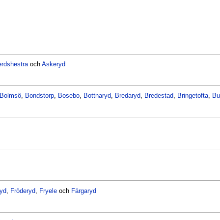
rdshestra
och
Askeryd
Bolmsö
,
Bondstorp
,
Bosebo
,
Bottnaryd
,
Bredaryd
,
Bredestad
,
Bringetofta
,
Bu
ryd
,
Fröderyd
,
Fryele
och
Färgaryd