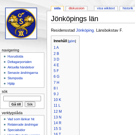
sida
diskussion
visa wikitext
historik
Jönköpings län
Hoppa till:
navigering
,
sök
Residensstad
Jönköping
. Länsbokstav F.
Innehåll
[
göm
]
1
A
navigering
2
B
Huvudsida
3
D
Deltagarportalen
4
E
Aktuella händelser
5
F
Senaste ändringarna
6
G
Slumpsida
7
H
Hjälp
8
I
sök
9
J
10
K
11
L
12
M
verktygslåda
13
N
Vad som länkar hit
14
R
Relaterade ändringar
15
S
Specialsidor
16
T