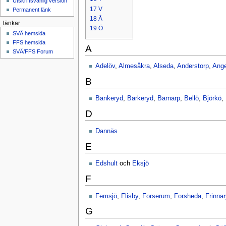
Utskriftsvänlig version
17
V
Permanent länk
18
Å
länkar
19
Ö
SVÄ hemsida
FFS hemsida
A
SVÄ/FFS Forum
Adelöv
,
Almesåkra
,
Alseda
,
Anderstorp
,
Ange
B
Bankeryd
,
Barkeryd
,
Barnarp
,
Bellö
,
Björkö
,
D
Dannäs
E
Edshult
och
Eksjö
F
Femsjö
,
Flisby
,
Forserum
,
Forsheda
,
Frinna
G