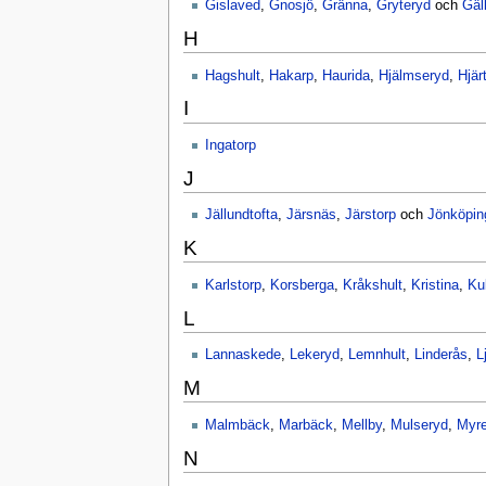
Gislaved
,
Gnosjö
,
Gränna
,
Gryteryd
och
Gäl
H
Hagshult
,
Hakarp
,
Haurida
,
Hjälmseryd
,
Hjär
I
Ingatorp
J
Jällundtofta
,
Järsnäs
,
Järstorp
och
Jönköpin
K
Karlstorp
,
Korsberga
,
Kråkshult
,
Kristina
,
Kul
L
Lannaskede
,
Lekeryd
,
Lemnhult
,
Linderås
,
L
M
Malmbäck
,
Marbäck
,
Mellby
,
Mulseryd
,
Myre
N