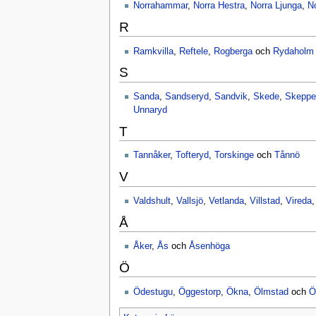
Norrahammar
,
Norra Hestra
,
Norra Ljunga
,
N
R
Ramkvilla
,
Reftele
,
Rogberga
och
Rydaholm
S
Sanda
,
Sandseryd
,
Sandvik
,
Skede
,
Skeppe
Unnaryd
T
Tannåker
,
Tofteryd
,
Torskinge
och
Tånnö
V
Valdshult
,
Vallsjö
,
Vetlanda
,
Villstad
,
Vireda
Å
Åker
,
Ås
och
Åsenhöga
Ö
Ödestugu
,
Öggestorp
,
Ökna
,
Ölmstad
och
Ö