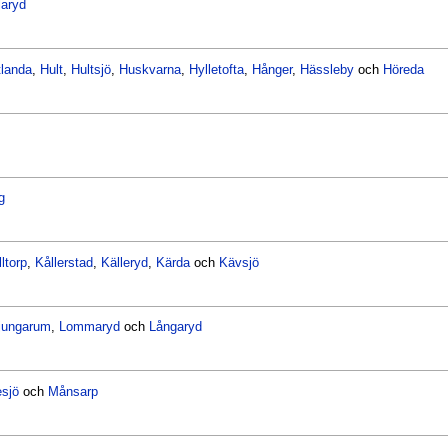
laryd
tlanda
,
Hult
,
Hultsjö
,
Huskvarna
,
Hylletofta
,
Hånger
,
Hässleby
och
Höreda
g
ltorp
,
Kållerstad
,
Källeryd
,
Kärda
och
Kävsjö
jungarum
,
Lommaryd
och
Långaryd
sjö
och
Månsarp