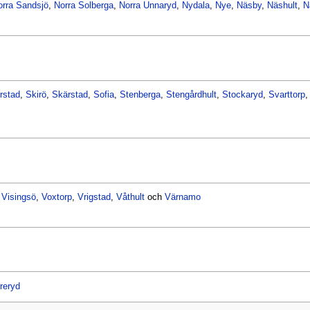
orra Sandsjö
,
Norra Solberga
,
Norra Unnaryd
,
Nydala
,
Nye
,
Näsby
,
Näshult
,
N
rstad
,
Skirö
,
Skärstad
,
Sofia
,
Stenberga
,
Stengårdhult
,
Stockaryd
,
Svarttorp
,
Visingsö
,
Voxtorp
,
Vrigstad
,
Våthult
och
Värnamo
reryd