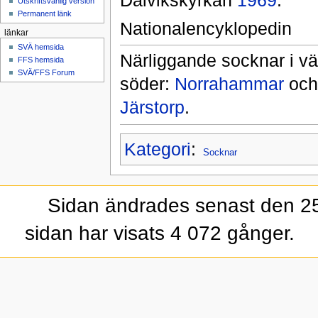
Dalvikskyrkan
1969
.
Utskriftsvänlig version
Permanent länk
Nationalencyklopedin
länkar
SVÄ hemsida
Närliggande socknar i vä
FFS hemsida
SVÄ/FFS Forum
söder:
Norrahammar
oc
Järstorp
.
Kategori
:
Socknar
Sidan ändrades senast den 25 
sidan har visats 4 072 gånger.