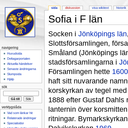
sida
diskussion
visa wikitext
historik
Sofia i F län
Hoppa till:
navigering
,
sök
Socken i
Jönköpings län
Slottsförsamlingen, förs
navigering
Småland (Jönköpings lä
Huvudsida
Deltagarportalen
stadsförsamlingarna i
Jö
Aktuella händelser
Senaste ändringarna
Församlingen hette
1600
Slumpsida
haft sitt nuvarande nam
Hjälp
sök
korskyrkan av tegel med 
1888 efter Gustaf Dahls r
lanternin över korsmitte
verktygslåda
Vad som länkar hit
ritningar. Bymarkskyrkan
Relaterade ändringar
Specialsidor