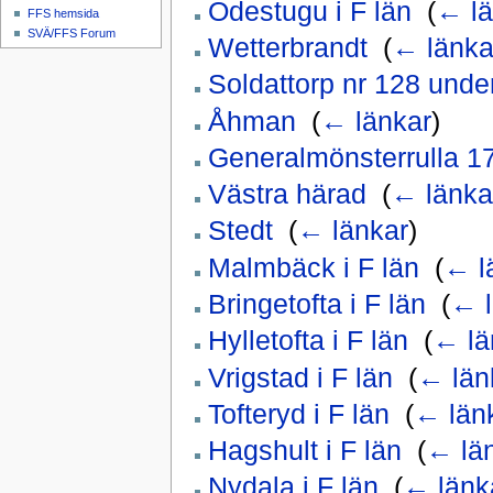
Ödestugu i F län
‎
(
← lä
FFS hemsida
SVÄ/FFS Forum
Wetterbrandt
‎
(
← länka
Soldattorp nr 128 unde
Åhman
‎
(
← länkar
)
Generalmönsterrulla 1
Västra härad
‎
(
← länka
Stedt
‎
(
← länkar
)
Malmbäck i F län
‎
(
← l
Bringetofta i F län
‎
(
← l
Hylletofta i F län
‎
(
← lä
Vrigstad i F län
‎
(
← län
Tofteryd i F län
‎
(
← län
Hagshult i F län
‎
(
← lä
Nydala i F län
‎
(
← länk