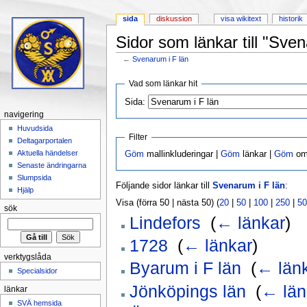
sida
diskussion
visa wikitext
historik
Sidor som länkar till "Sven
←
Svenarum i F län
Hoppa till:
navigering
,
sök
Vad som länkar hit
Sida:
navigering
Huvudsida
Filter
Deltagarportalen
Aktuella händelser
Göm
mallinkluderingar |
Göm
länkar |
Göm
omd
Senaste ändringarna
Slumpsida
Följande sidor länkar till
Svenarum i F län
:
Hjälp
Visa (förra 50 | nästa 50) (
20
|
50
|
100
|
250
|
50
sök
Lindefors
‎
(
← länkar
)
1728
‎
(
← länkar
)
verktygslåda
Byarum i F län
‎
(
← län
Specialsidor
Jönköpings län
‎
(
← län
länkar
SVÄ hemsida