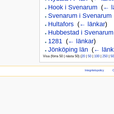
Hook i Svenarum
‎
(
← l
Svenarum i Svenarum
Hultafors
‎
(
← länkar
)
Hubbestad i Svenarum
1281
‎
(
← länkar
)
Jönköping län
‎
(
← länk
Visa (förra 50 | nästa 50) (
20
|
50
|
100
|
250
|
50
Integritetspolicy
O