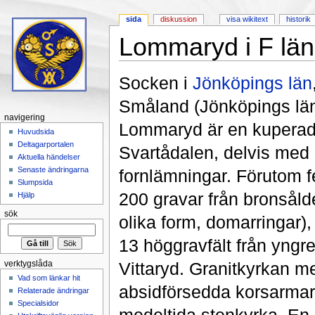
sida
diskussion
visa wikitext
historik
Lommaryd i F län
Hoppa till:
navigering
,
sök
Socken i
Jönköpings län
Småland (Jönköpings lä
navigering
Lommaryd är en kuperad
Huvudsida
Deltagarportalen
Svartådalen, delvis med 
Aktuella händelser
Senaste ändringarna
fornlämningar. Förutom f
Slumpsida
200 gravar från bronsålde
Hjälp
sök
olika form, domarringar), 
13 höggravfält från yngre
Vittaryd. Granitkyrkan m
verktygslåda
Vad som länkar hit
absidförsedda korsarma
Relaterade ändringar
Specialsidor