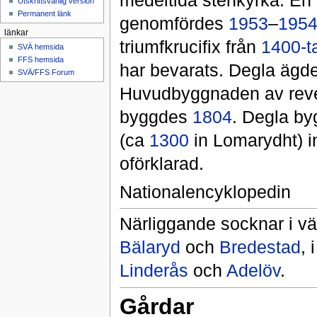
medeltida stenkyrka. En 
Utskriftsvänlig version
Permanent länk
genomfördes
1953
–
195
länkar
triumfkrucifix från
1400-ta
SVÄ hemsida
FFS hemsida
har bevarats. Degla ägd
SVÄ/FFS Forum
Huvudbyggnaden av revete
byggdes
1804
. Degla b
(ca
1300
in Lomarydht) inn
oförklarad.
Nationalencyklopedin
Närliggande socknar i vä
Bälaryd
och
Bredestad
, 
Linderås
och
Adelöv
.
Gårdar