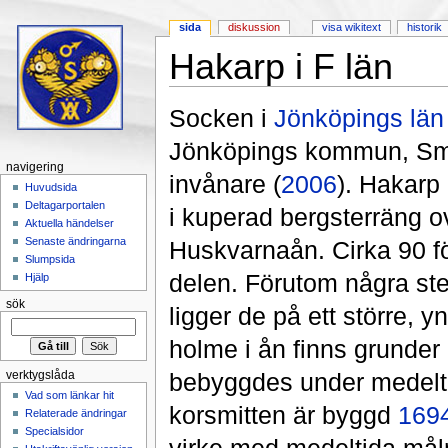
sida
diskussion
visa wikitext
historik
Hakarp i F län
Hoppa till:
navigering
,
sök
Socken i
Jönköpings län
Jönköpings kommun, Små
navigering
invånare (
2006
). Hakarp
Huvudsida
Deltagarportalen
i kuperad bergsterräng o
Aktuella händelser
Senaste ändringarna
Huskvarnaån. Cirka 90 fö
Slumpsida
delen. Förutom några stens
Hjälp
sök
ligger de på ett större, y
holme i ån finns grunde
bebyggdes under medelti
verktygslåda
Vad som länkar hit
korsmitten är byggd
169
Relaterade ändringar
Specialsidor