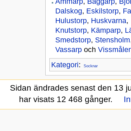
Ammarp
,
Baggarp
,
Bjö
Dalskog
,
Eskilstorp
,
Fa
Hulustorp
,
Huskvarna
,
Knutstorp
,
Kämparp
,
L
Smedstorp
,
Stensholm
Vassarp
och
Vissmåle
Kategori
:
Socknar
Sidan ändrades senast den 13 jul
har visats 12 468 gånger.
In