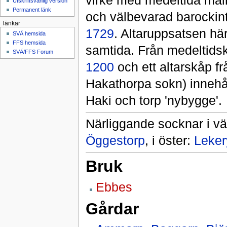
virke med medeltida måln
Utskriftsvänlig version
Permanent länk
och välbevarad barockin
länkar
1729
. Altaruppsatsen här
SVÄ hemsida
FFS hemsida
samtida. Från medeltidsky
SVÄ/FFS Forum
1200
och ett altarskåp f
Hakathorpa sokn) innehål
Haki och torp 'nybygge'.
Närliggande socknar i vä
Öggestorp
, i öster:
Leker
Bruk
Ebbes
Gårdar